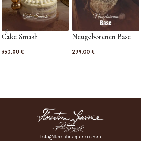
Cake Smash
Neugeborenen Base
350,00
€
299,00
€
In Den Warenkorb
In Den Warenkorb
foto@florentinagurrieri.com